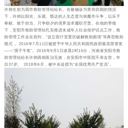
许帅生前为我市救助管理站站长。在被确诊为胃癌四期的情况
下，许帅以阳光、乐观、豁达的人生态度与病魔作斗争，以乐于
奉献、敢于担当、只争朝夕的境界追求履职尽责。在他的带领
下，安阳市救助管理站扎实推进未成年人社会保护试点工作，救
助管理工作走在前列，“设立医疗安置区破解救助困境”等典型救助
模式 。2016年7月11日被授予中华人民共和国民政部最高荣誉奖
——“孺子牛奖”。2016年9月1日凌晨1时16分，河南省安阳市救
助管理站站长许帅因病医治无效，在安阳市中医院不幸去世，年
仅37岁。 2018年6月，被中央追授为“全国优秀共产党员”。