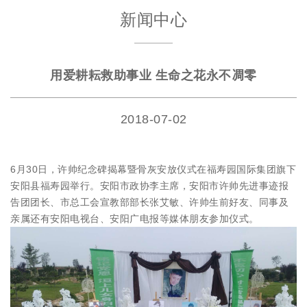
新闻中心
用爱耕耘救助事业 生命之花永不凋零
2018-07-02
6月30日，许帅纪念碑揭幕暨骨灰安放仪式在福寿园国际集团旗下
安阳县福寿园举行。安阳市政协李主席，安阳市许帅先进事迹报
告团团长、市总工会宣教部部长张艾敏、许帅生前好友、同事及
亲属还有安阳电视台、安阳广电报等媒体朋友参加仪式。