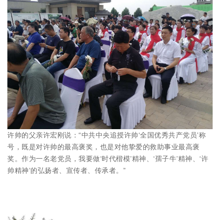
许帅的父亲许宏刚说：“中共中央追授许帅‘全国优秀共产党员’称
号，既是对许帅的最高褒奖，也是对他挚爱的救助事业最高褒
奖。作为一名老党员，我要做‘时代楷模’精神、‘孺子牛’精神、‘许
帅精神’的弘扬者、宣传者、传承者。”