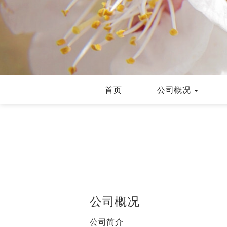
首页
公司概况
公司概况
公司简介