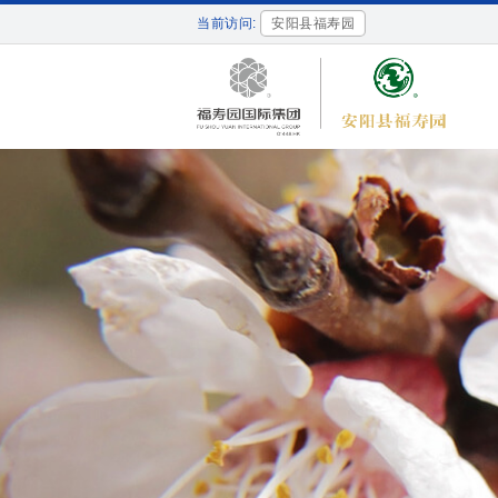
当前访问:
安阳县福寿园