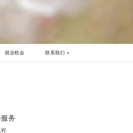
就业机会
联系我们
寿服务
流程