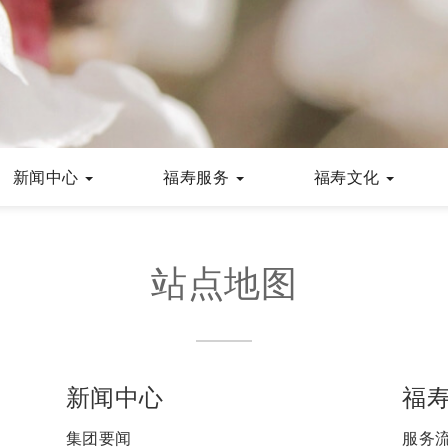
新闻中心
福寿服务
福寿文化
站点地图
新闻中心
福
集团要闻
服务