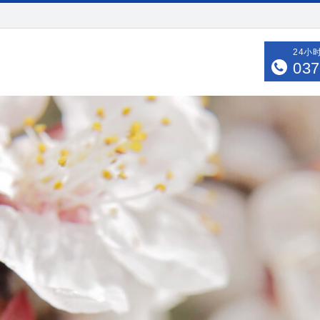
24小
037