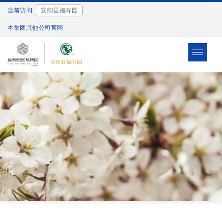
当前访问:
安阳县福寿园
本集团其他公司官网
Toggle
navigat